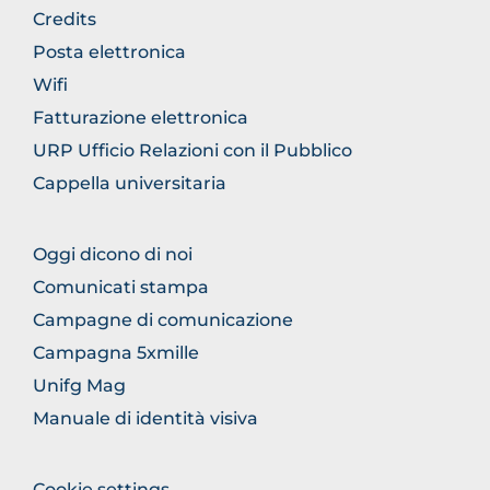
FOOTER
Credits
GENERICO
Posta elettronica
Wifi
Fatturazione elettronica
URP Ufficio Relazioni con il Pubblico
Cappella universitaria
FOOTER
Oggi dicono di noi
COMUNICAZIONE
Comunicati stampa
Campagne di comunicazione
Campagna 5xmille
Unifg Mag
Manuale di identità visiva
FOOTER
Cookie settings