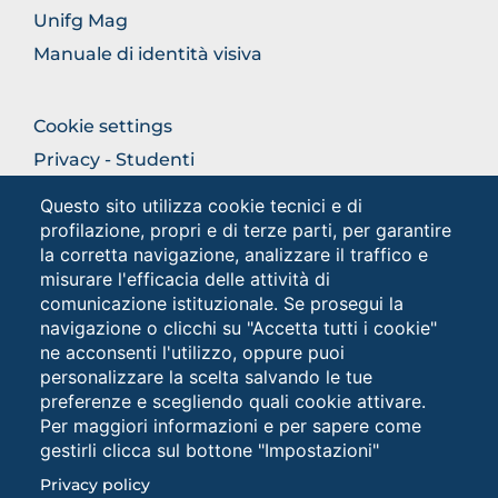
Unifg Mag
Manuale di identità visiva
FOOTER
Cookie settings
COLONNA
Privacy - Studenti
DESTRA
Privacy
Questo sito utilizza cookie tecnici e di
profilazione, propri e di terze parti, per garantire
la corretta navigazione, analizzare il traffico e
Social
misurare l'efficacia delle attività di
comunicazione istituzionale. Se prosegui la
navigazione o clicchi su "Accetta tutti i cookie"
ne acconsenti l'utilizzo, oppure puoi
personalizzare la scelta salvando le tue
preferenze e scegliendo quali cookie attivare.
Per maggiori informazioni e per sapere come
gestirli clicca sul bottone "Impostazioni"
Università degli Studi di Foggia • Via A.Gramsci 89/91 •
Privacy policy