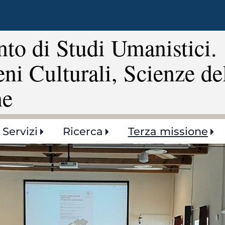
Salta
al
contenuto
to di Studi Umanistici.
principale
eni Culturali, Scienze de
ne
Servizi
Ricerca
Terza missione