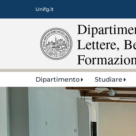
Unifg.it
Dipartimen
Lettere, B
Formazio
Main
Dipartimento
Studiare
navigation