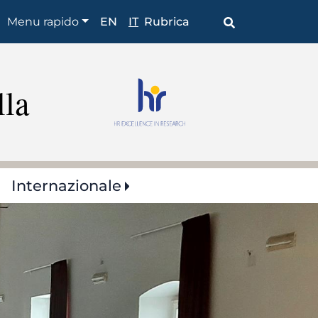
Shortcuts
Menu rapido
EN
IT
Rubrica
lla
Internazionale