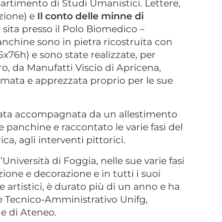
partimento di Studi Umanistici. Lettere,
zione) e
Il conto delle minne di
sita presso il Polo Biomedico –
nchine sono in pietra ricostruita con
5x76h) e sono state realizzate, per
bro, da Manufatti Viscio di Apricena,
nomata e apprezzata proprio per le sue
tata accompagnata da un allestimento
e panchine e raccontato le varie fasi del
a, agli interventi pittorici.
Università di Foggia, nelle sue varie fasi
ione e decorazione e in tutti i suoi
 e artistici, è durato più di un anno e ha
le Tecnico-Amministrativo Unifg,
e di Ateneo.