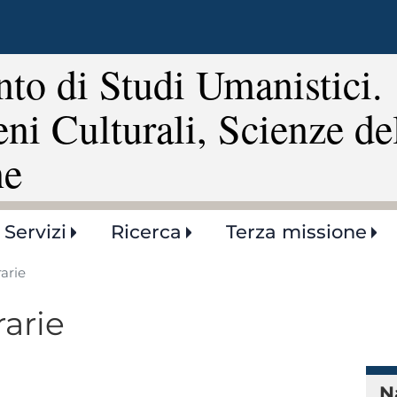
Salta
al
contenuto
to di Studi Umanistici.
principale
eni Culturali, Scienze de
ne
Servizi
Ricerca
Terza missione
arie
rarie
N