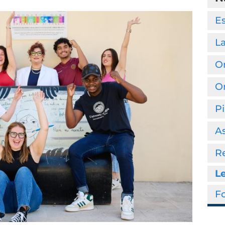
Es
La
O
O
Pi
As
Re
Le
Fo