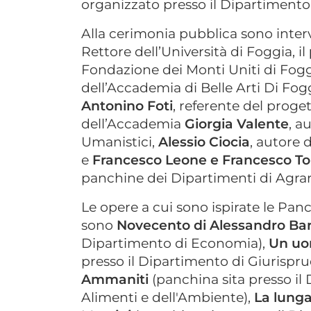
organizzato presso il Dipartimento
Alla cerimonia pubblica sono interv
Rettore dell’Università di Foggia, il
Fondazione dei Monti Uniti di Fogg
dell’Accademia di Belle Arti Di Foggia
Antonino Foti
, referente del proge
dell’Accademia
Giorgia Valente
, a
Umanistici,
Alessio Ciocia
, autore 
e
Francesco Leone e Francesco T
panchine dei Dipartimenti di Agra
Le opere a cui sono ispirate le Panc
sono
Novecento di Alessandro Ba
Dipartimento di Economia),
Un uo
presso il Dipartimento di Giurispr
Ammaniti
(panchina sita presso il
Alimenti e dell'Ambiente),
La lunga