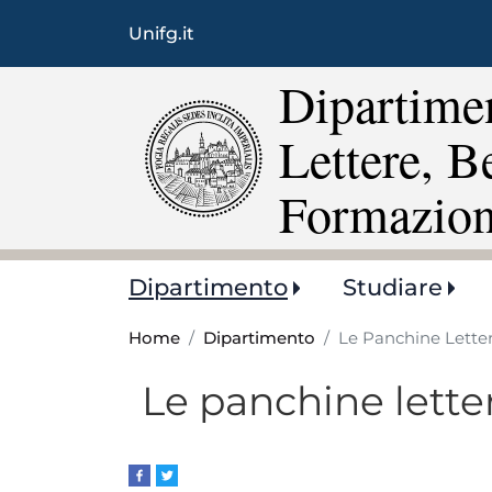
Unifg.it
Dipartimen
Lettere, B
Formazio
Main
Dipartimento
Studiare
navigation
Home
Dipartimento
Le Panchine Letter
Le panchine lette