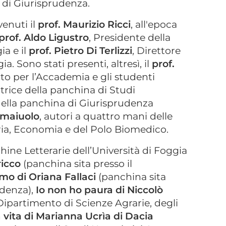
 di Giurisprudenza.
enuti il
prof. Maurizio Ricci
, all'epoca
prof. Aldo Ligustro
, Presidente della
ia e il
prof. Pietro Di Terlizzi
, Direttore
. Sono stati presenti, altresì, il
prof.
tto per l’Accademia e gli studenti
utrice della panchina di Studi
della panchina di Giurisprudenza
omaiuolo
, autori a quattro mani delle
ria, Economia e del Polo Biomedico.
hine Letterarie dell’Università di Foggia
ricco
(panchina sita presso il
mo di Oriana Fallaci
(panchina sita
udenza),
Io non ho paura di Niccolò
 Dipartimento di Scienze Agrarie, degli
 vita di Marianna Ucrìa di Dacia