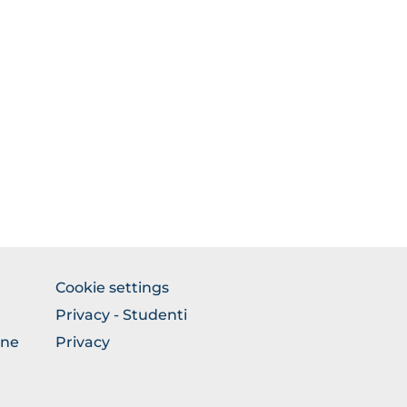
FOOTER
Cookie settings
COLONNA
Privacy - Studenti
DESTRA
one
Privacy