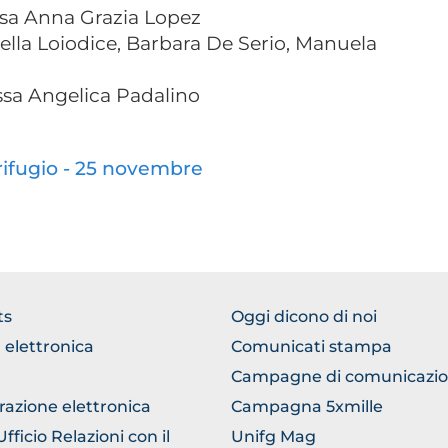
ssa Anna Grazia Lopez
bella Loiodice, Barbara De Serio, Manuela
ssa Angelica Padalino
rifugio - 25 novembre
TER
FOOTER
ts
Oggi dicono di noi
ERICO
COMUNICAZIONE
 elettronica
Comunicati stampa
Campagne di comunicazi
razione elettronica
Campagna 5xmille
ficio Relazioni con il
Unifg Mag