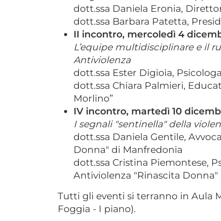
dott.ssa Daniela Eronia, Direttor
dott.ssa Barbara Patetta, Preside
II incontro, mercoledì 4 dicem
L’equipe multidisciplinare e il r
Antiviolenza
dott.ssa Ester Digioia, Psicolo
dott.ssa Chiara Palmieri, Educa
Morlino”
IV incontro, martedì 10 dicemb
I segnali "sentinella" della viole
dott.ssa Daniela Gentile, Avvoc
Donna" di Manfredonia
dott.ssa Cristina Piemontese, P
Antiviolenza "Rinascita Donna"
Tutti gli eventi si terranno in Aula M
Foggia - I piano).