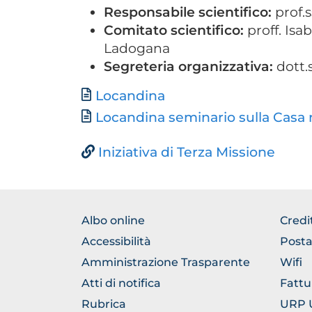
Responsabile scientifico:
prof.
Comitato scientifico:
proff. Isa
Ladogana
Segreteria organizzativa:
dott.
Documento
Locandina
Locandina seminario sulla Casa 
Iniziativa di Terza Missione
FOOTER
FOO
Albo online
Credi
NORMATIVA
GEN
Accessibilità
Posta
Amministrazione Trasparente
Wifi
Atti di notifica
Fattu
Rubrica
URP Uf