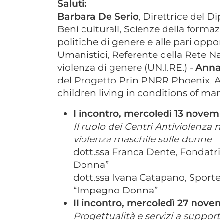
Saluti:
Barbara De Serio
, Direttrice del D
Beni culturali, Scienze della forma
politiche di genere e alle pari opp
Umanistici, Referente della Rete Na
violenza di genere (UN.I.RE.) -
Anna
del Progetto Prin PNRR Phoenix. A
children living in conditions of mar
I incontro, mercoledì 13 novem
Il ruolo dei Centri Antiviolenza 
violenza maschile sulle donne
dott.ssa Franca Dente, Fondatr
Donna”
dott.ssa Ivana Catapano, Sportel
“Impegno Donna”
II incontro, mercoledì 27 nove
Progettualità e servizi a suppor