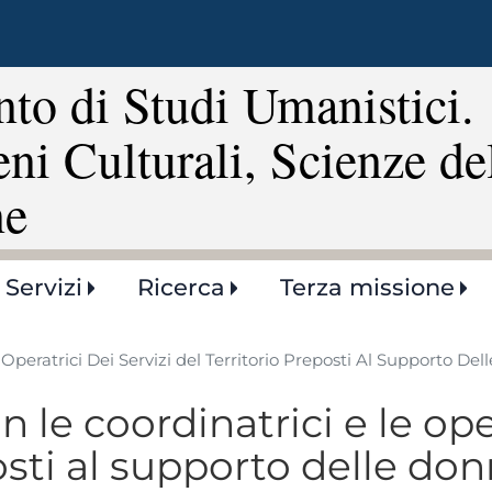
Salta
al
contenuto
to di Studi Umanistici.
principale
eni Culturali, Scienze de
ne
Servizi
Ricerca
Terza missione
 Operatrici Dei Servizi del Territorio Preposti Al Supporto De
n le coordinatrici e le ope
osti al supporto delle don