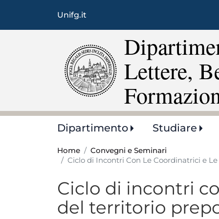
Unifg.it
Dipartimen
Lettere, B
Formazio
Main
Dipartimento
Studiare
navigation
Home
Convegni e Seminari
Ciclo di Incontri Con Le Coordinatrici e Le
Ciclo di incontri co
del territorio prep