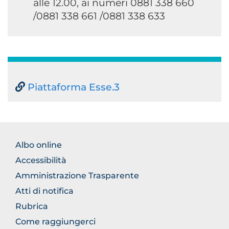
alle 12.00, ai numeri 0881 338 660
/0881 338 661 /0881 338 633
Piattaforma Esse.3
FOOTER
Albo online
NORMATIVA
Accessibilità
Amministrazione Trasparente
Atti di notifica
Rubrica
Come raggiungerci