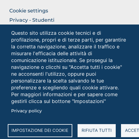
FOOTER
Cookie settings
COLONNA
Privacy - Studenti
DESTRA
Privacy
Questo sito utilizza cookie tecnici e di
profilazione, propri e di terze parti, per garantire
la corretta navigazione, analizzare il traffico e
Social
misurare l'efficacia delle attività di
comunicazione istituzionale. Se prosegui la
navigazione o clicchi su "Accetta tutti i cookie"
ne acconsenti l'utilizzo, oppure puoi
personalizzare la scelta salvando le tue
preferenze e scegliendo quali cookie attivare.
Per maggiori informazioni e per sapere come
gestirli clicca sul bottone "Impostazioni"
Università degli Studi di Foggia • Via A.Gramsci 89/91 •
Privacy policy
Codice fiscale: 94045260711 • Partita IVA: 03016180717
PEC: protocollo@cert.unifg.it • Webmaster:
servizioweb@unifg.it
IMPOSTAZIONE DEI COOKIE
RIFIUTA TUTTI
ACCET
Cookies
settings