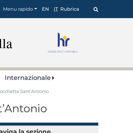
Shortcuts
Menu rapido
EN
IT
Rubrica
lla
Internazionale
 Rocchetta Sant’Antonio
nt’Antonio
aviga la sezione