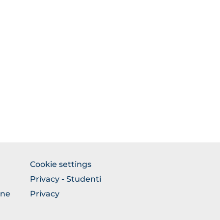
FOOTER
Cookie settings
COLONNA
Privacy - Studenti
DESTRA
one
Privacy