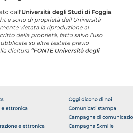
ato dall'
Università degli Studi di Foggia
.
ht e sono di proprietà dell'Università
amente vietata la riproduzione al
itto della proprietà, fatto salvo l’uso
ubblicate su altre testate previo
la dicitura
“FONTE Università degli
TER
FOOTER
ts
Oggi dicono di noi
ERICO
COMUNICAZIONE
 elettronica
Comunicati stampa
Campagne di comunicazi
razione elettronica
Campagna 5xmille