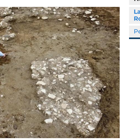
La
R
P