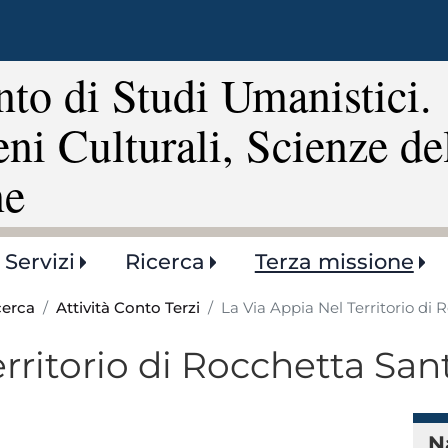
Salta
al
contenuto
to di Studi Umanistici.
principale
eni Culturali, Scienze de
ne
Servizi
Ricerca
Terza missione
cerca
Attività Conto Terzi
La Via Appia Nel Territorio di
erritorio di Rocchetta Sa
N