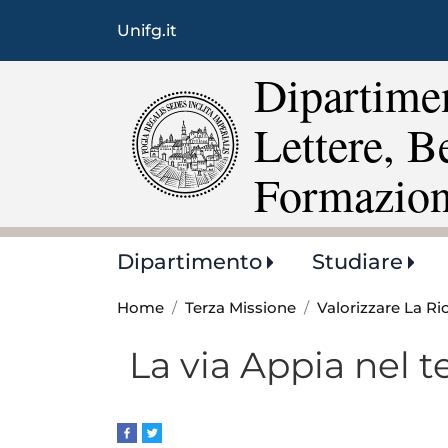
Unifg.it
Dipartimen
Lettere, B
Formazio
Main
Dipartimento
Studiare
navigation
Home
Terza Missione
Valorizzare La Ri
La via Appia nel t