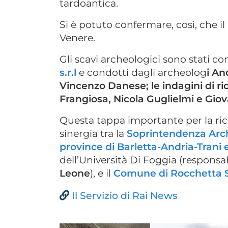
tardoantica.
Si è potuto confermare, così, che il
Venere.
Gli scavi archeologici sono stati c
s.r.l
e condotti dagli archeolog
i An
Vincenzo Danese; le indagini di ri
Frangiosa, Nicola Guglielmi e Gio
Questa tappa importante per la rice
sinergia tra la
Soprintendenza Arche
province di Barletta-Andria-Trani 
dell’Università Di Foggia (responsa
Leone
), e il
Comune di Rocchetta 
Il Servizio di Rai News