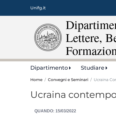
Unifg.it
Dipartimen
Lettere, B
Formazio
Main
Dipartimento
Studiare
navigation
Home
Convegni e Seminari
Ucraina C
Ucraina contemp
DATA
15/03/2022
EVENTO