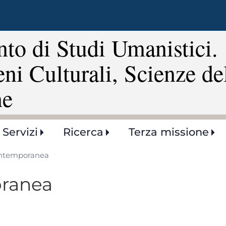
Salta
al
contenuto
to di Studi Umanistici.
principale
eni Culturali, Scienze de
ne
Servizi
Ricerca
Terza missione
ontemporanea
oranea