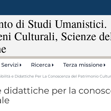
Salta
al
contenuto
to di Studi Umanistici.
principale
eni Culturali, Scienze de
ne
Servizi
Ricerca
Terza missione
bilità e Didattiche Per La Conoscenza del Patrimonio Cultur
e didattiche per la conos
ale