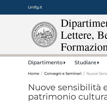
Unifg.it
Dipartimen
Lettere, B
Formazio
Main
Dipartimento
Studiare
navigation
Home
Convegni e Seminari
Nuove Sensi
Nuove sensibilità 
patrimonio cultur