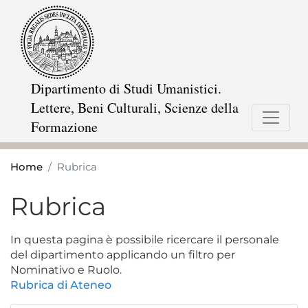
Salta
al
contenuto
principale
Dipartimento di Studi Umanistici.
Lettere, Beni Culturali, Scienze della
Formazione
Home
Rubrica
Rubrica
Opzioni
di
configurazione
In questa pagina è possibile ricercare il personale
per
del dipartimento applicando un filtro per
Aperto
Nominativo e Ruolo.
Rubrica di Ateneo