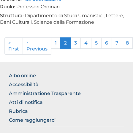
Ruolo:
Professori Ordinari
Struttura:
Dipartimento di Studi Umanistici, Lettere,
Beni Culturali, Scienze della Formazione
Paginazione
«
‹
1
2
3
4
5
6
7
8
First
Prima
Previous
Pagina
pagina
precedente
FOOTER
Albo online
NORMATIVA
Accessibilità
Amministrazione Trasparente
Atti di notifica
Rubrica
Come raggiungerci