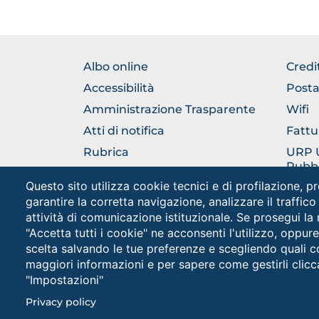
FOOTER
FOO
Albo online
Credi
NORMATIVA
GEN
Accessibilità
Posta
Amministrazione Trasparente
Wifi
Atti di notifica
Fattu
Rubrica
URP Uf
Pubbl
Come raggiungerci
Questo sito utilizza cookie tecnici e di profilazione, pr
Cappe
garantire la corretta navigazione, analizzare il traffico
attività di comunicazione istituzionale. Se prosegui la
"Accetta tutti i cookie" ne acconsenti l'utilizzo, oppur
scelta salvando le tue preferenze e scegliendo quali c
maggiori informazioni e per sapere come gestirli clicc
"Impostazioni"
Unive
Cookies
PEC: 
Privacy policy
settings