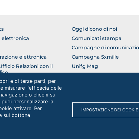
TER
FOOTER
ts
Oggi dicono di noi
ERICO
COMUNICAZIONE
 elettronica
Comunicati stampa
Campagne di comunicazi
razione elettronica
Campagna 5xmille
ficio Relazioni con il
Unifg Mag
ico
Manuale di identità visiva
opri e di terze parti, per
lla universitaria
 e misurare l'efficacia delle
 navigazione o clicchi su
e puoi personalizzare la
Social
ookie attivare. Per
IMPOSTAZIONE DEI COOKIE
a sul bottone
rsità degli Studi di Foggia • Via A.Gramsci 89/91 • Codice fiscale: 
protocollo@cert.unifg.it • Webmaster: servizioweb@unifg.it