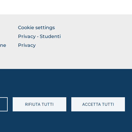
FOOTER
Cookie settings
COLONNA
Privacy - Studenti
DESTRA
one
Privacy
RIFIUTA TUTTI
ACCETTA TUTTI
94045260711 • Partita IVA: 03016180717