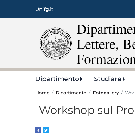
Unifg.it
Dipartimen
Lettere, B
Formazio
Main
Dipartimento
Studiare
navigation
Home
Dipartimento
Fotogallery
Wor
Workshop sul Pr