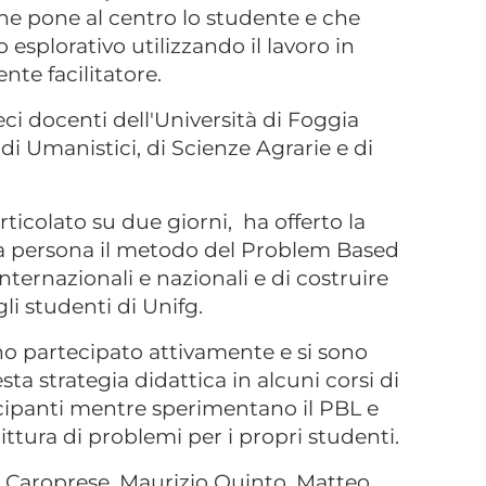
che pone al centro lo studente e che
esplorativo utilizzando il lavoro in
nte facilitatore.
i docenti dell'Università di Foggia
di Umanistici, di Scienze Agrarie e di
articolato su due giorni, ha offerto la
ma persona il metodo del Problem Based
nternazionali e nazionali e di costruire
i studenti di Unifg.
nno partecipato attivamente e si sono
ta strategia didattica in alcuni corsi di
ecipanti mentre sperimentano il PBL e
rittura di problemi per i propri studenti.
a Caroprese, Maurizio Quinto, Matteo