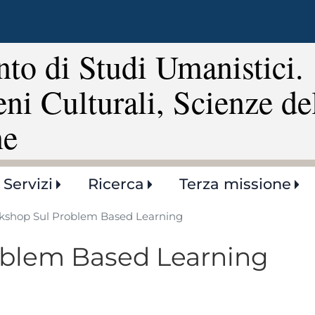
Salta
al
contenuto
to di Studi Umanistici.
principale
eni Culturali, Scienze de
ne
Servizi
Ricerca
Terza missione
kshop Sul Problem Based Learning
oblem Based Learning