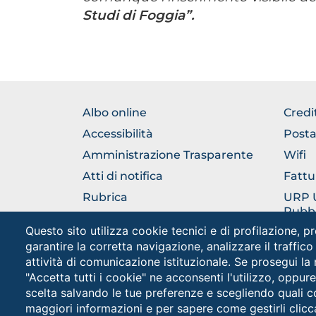
Studi di Foggia”.
FOOTER
FOO
Albo online
Credi
NORMATIVA
GEN
Accessibilità
Posta
Amministrazione Trasparente
Wifi
Atti di notifica
Fattu
Rubrica
URP Uf
Pubbl
Come raggiungerci
Questo sito utilizza cookie tecnici e di profilazione, pr
Cappe
garantire la corretta navigazione, analizzare il traffico
attività di comunicazione istituzionale. Se prosegui la
"Accetta tutti i cookie" ne acconsenti l'utilizzo, oppur
scelta salvando le tue preferenze e scegliendo quali c
maggiori informazioni e per sapere come gestirli clicc