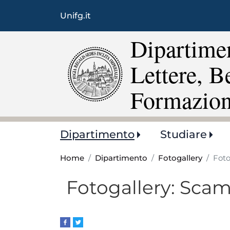
Unifg.it
Dipartimen
Lettere, B
Formazio
Main
Dipartimento
Studiare
navigation
Home
Dipartimento
Fotogallery
Foto
Fotogallery: Scamb