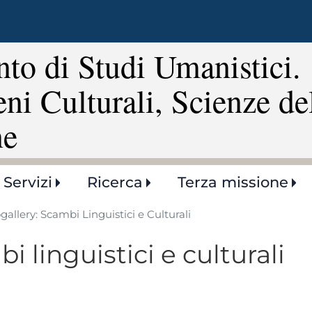
Salta
al
contenuto
to di Studi Umanistici.
principale
eni Culturali, Scienze de
ne
Servizi
Ricerca
Terza missione
gallery: Scambi Linguistici e Culturali
i linguistici e culturali