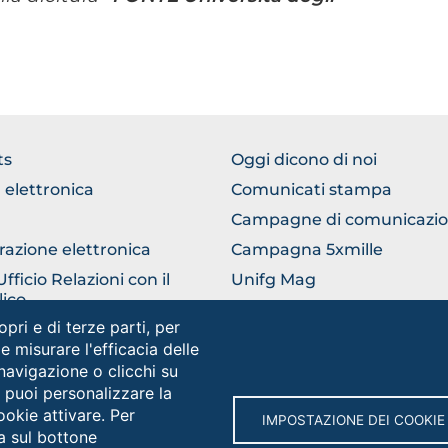
TER
FOOTER
ts
Oggi dicono di noi
ERICO
COMUNICAZIONE
 elettronica
Comunicati stampa
Campagne di comunicazi
razione elettronica
Campagna 5xmille
ficio Relazioni con il
Unifg Mag
ico
Manuale di identità visiva
opri e di terze parti, per
lla universitaria
 e misurare l'efficacia delle
 navigazione o clicchi su
e puoi personalizzare la
Social
ookie attivare. Per
IMPOSTAZIONE DEI COOKIE
a sul bottone