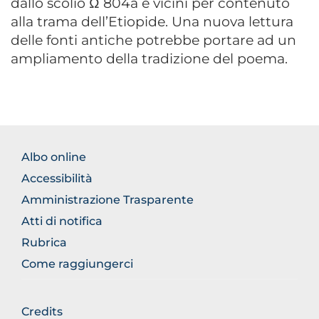
dallo scolio Ω 804a e vicini per contenuto
alla trama dell’Etiopide. Una nuova lettura
delle fonti antiche potrebbe portare ad un
ampliamento della tradizione del poema.
FOOTER
Albo online
NORMATIVA
Accessibilità
Amministrazione Trasparente
Atti di notifica
Rubrica
Come raggiungerci
FOOTER
Credits