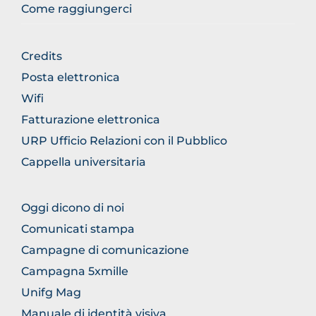
Come raggiungerci
BROWSE
Credits
THE
Posta elettronica
SECTION
Wifi
Fatturazione elettronica
URP Ufficio Relazioni con il Pubblico
Cappella universitaria
BROWSE
Oggi dicono di noi
THE
Comunicati stampa
SECTION
Campagne di comunicazione
Campagna 5xmille
Unifg Mag
Manuale di identità visiva