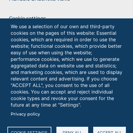
BROWSE
Cookie settings
THE
We use a selection of our own and third-party
Privacy - Studenti
SECTION
cookies on the pages of this website: Essential
Privacy
cookies, which are required in order to use the
website; functional cookies, which provide better
easy of use when using the website;
Browse
performance cookies, which we use to generate
the
aggregated data on website use and statistics;
section
and marketing cookies, which are used to display
relevant content and advertising. If you choose
"ACCEPT ALL", you consent to the use of all
cookies. You can accept and reject individual
cookie types and revoke your consent for the
future at any time at "Settings".
Università degli Studi di Foggia • Via A.Gramsci 89/91 •
Privacy policy
Codice fiscale: 94045260711 • Partita IVA: 03016180717
PEC: protocollo@cert.unifg.it • Webmaster:
servizioweb@unifg.it
COOKIE SETTINGS
DENY ALL
ACCEPT ALL