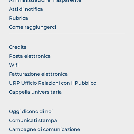
Amministrazione Trasparente
Atti di notifica
Rubrica
Come raggiungerci
BROWSE
Credits
THE
Posta elettronica
SECTION
Wifi
Fatturazione elettronica
URP Ufficio Relazioni con il Pubblico
Cappella universitaria
BROWSE
Oggi dicono di noi
THE
Comunicati stampa
SECTION
Campagne di comunicazione