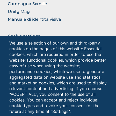
Campagna 5xmille
Unifg Mag
Manuale di identità visiva
BROWSE
Cookie settings
THE
We use a selection of our own and third-party
Privacy - Studenti
SECTION
cookies on the pages of this website: Essential
Privacy
cookies, which are required in order to use the
website; functional cookies, which provide better
easy of use when using the website;
Browse
performance cookies, which we use to generate
the
aggregated data on website use and statistics;
section
and marketing cookies, which are used to display
relevant content and advertising. If you choose
"ACCEPT ALL", you consent to the use of all
cookies. You can accept and reject individual
cookie types and revoke your consent for the
future at any time at "Settings".