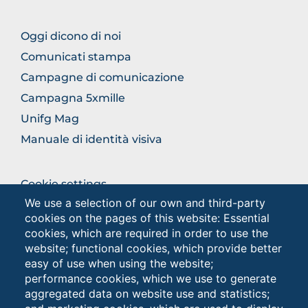
BROWSE
Oggi dicono di noi
THE
Comunicati stampa
SECTION
Campagne di comunicazione
Campagna 5xmille
Unifg Mag
Manuale di identità visiva
BROWSE
Cookie settings
THE
We use a selection of our own and third-party
Privacy - Studenti
SECTION
cookies on the pages of this website: Essential
Privacy
cookies, which are required in order to use the
website; functional cookies, which provide better
easy of use when using the website;
Browse
performance cookies, which we use to generate
the
aggregated data on website use and statistics;
section