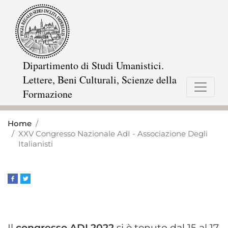
Skip
to
main
content
Dipartimento di Studi Umanistici.
Lettere, Beni Culturali, Scienze della
Formazione
Home
XXV Congresso Nazionale AdI - Associazione Degli
Italianisti
Il
congresso ADI 2022
si è tenuto dal 15 al 17