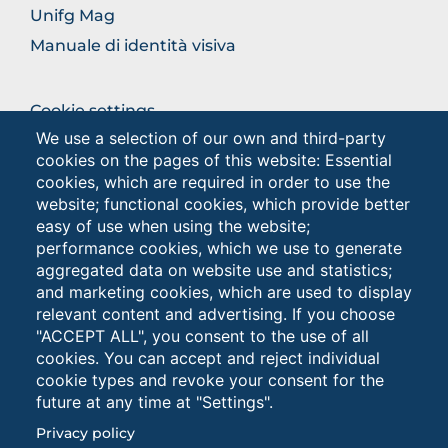
Unifg Mag
Manuale di identità visiva
BROWSE
Cookie settings
THE
We use a selection of our own and third-party
Privacy - Studenti
SECTION
cookies on the pages of this website: Essential
Privacy
cookies, which are required in order to use the
website; functional cookies, which provide better
easy of use when using the website;
Browse
performance cookies, which we use to generate
the
aggregated data on website use and statistics;
section
and marketing cookies, which are used to display
relevant content and advertising. If you choose
"ACCEPT ALL", you consent to the use of all
cookies. You can accept and reject individual
cookie types and revoke your consent for the
future at any time at "Settings".
Università degli Studi di Foggia • Via A.Gramsci 89/91 •
Privacy policy