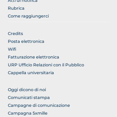
Atti di notifica
Rubrica
Come raggiungerci
BROWSE
Credits
THE
Posta elettronica
SECTION
Wifi
Fatturazione elettronica
URP Ufficio Relazioni con il Pubblico
Cappella universitaria
BROWSE
Oggi dicono di noi
THE
Comunicati stampa
SECTION
Campagne di comunicazione
Campagna 5xmille