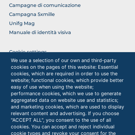
SECTION
Campagne di comunicazione
Campagna 5xmille
Unifg Mag
Manuale di identità visiva
BROWSE
Cookie settings
THE
We use a selection of our own and third-party
Privacy - Studenti
SECTION
cookies on the pages of this website: Essential
Privacy
cookies, which are required in order to use the
website; functional cookies, which provide better
easy of use when using the website;
Browse
performance cookies, which we use to generate
the
aggregated data on website use and statistics;
section
and marketing cookies, which are used to display
relevant content and advertising. If you choose
"ACCEPT ALL", you consent to the use of all
cookies. You can accept and reject individual
cookie types and revoke your consent for the