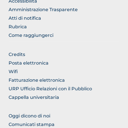
Accessibilità
SECTION
Amministrazione Trasparente
Atti di notifica
Rubrica
Come raggiungerci
BROWSE
Credits
THE
Posta elettronica
SECTION
Wifi
Fatturazione elettronica
URP Ufficio Relazioni con il Pubblico
Cappella universitaria
BROWSE
Oggi dicono di noi
THE
Comunicati stampa