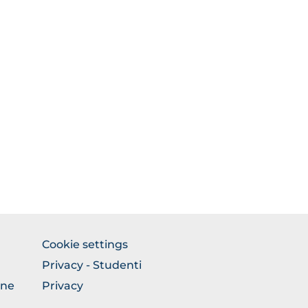
BROWSE
Cookie settings
THE
Privacy - Studenti
SECTION
one
Privacy