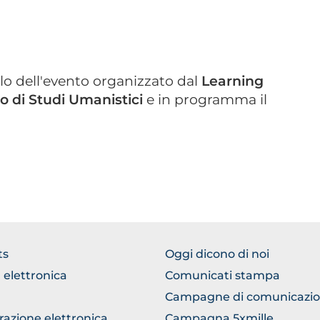
tolo dell'evento organizzato dal
Learning
to di Studi Umanistici
e
in programma il
WSE
BROWSE
ts
Oggi dicono di noi
THE
 elettronica
Comunicati stampa
TION
SECTION
Campagne di comunicazi
razione elettronica
Campagna 5xmille