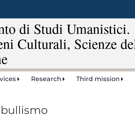
Skip
to
main
to di Studi Umanistici.
content
eni Culturali, Scienze de
ne
vices
Research
Third mission
 bullismo