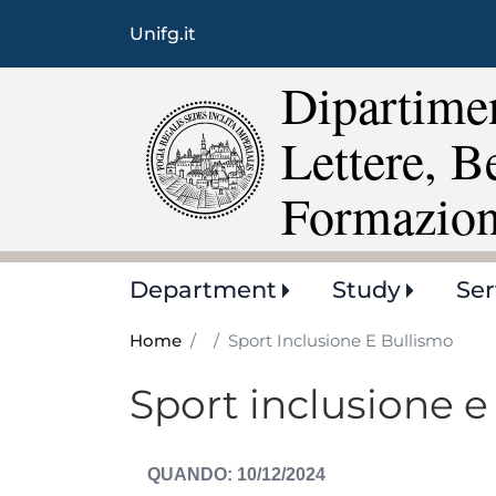
Unifg.it
Dipartimen
Lettere, B
Formazio
Main
Department
Study
Ser
navigation
Home
Sport Inclusione E Bullismo
Sport inclusione e
DATA
10/12/2024
EVENTO