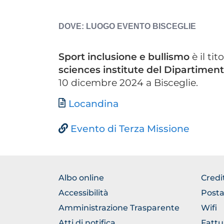
ESPOSTA
LUOGO EVENTO
BISCEGLIE
Sport inclusione e bullismo
è il ti
sciences institute del Dipartimen
10 dicembre 2024 a Bisceglie.
Document
Locandina
Evento di Terza Missione
BROWSE
BRO
Albo online
Credi
THE
THE
Accessibilità
Posta
SECTION
SEC
Amministrazione Trasparente
Wifi
Atti di notifica
Fattu