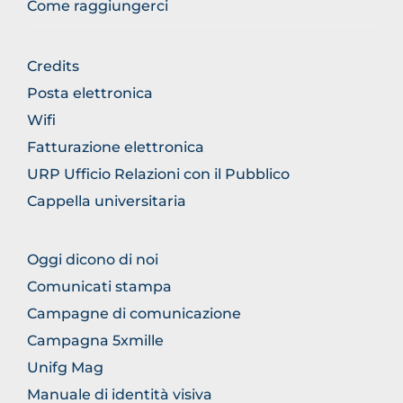
Come raggiungerci
BROWSE
Credits
THE
Posta elettronica
SECTION
Wifi
Fatturazione elettronica
URP Ufficio Relazioni con il Pubblico
Cappella universitaria
BROWSE
Oggi dicono di noi
THE
Comunicati stampa
SECTION
Campagne di comunicazione
Campagna 5xmille
Unifg Mag
Manuale di identità visiva