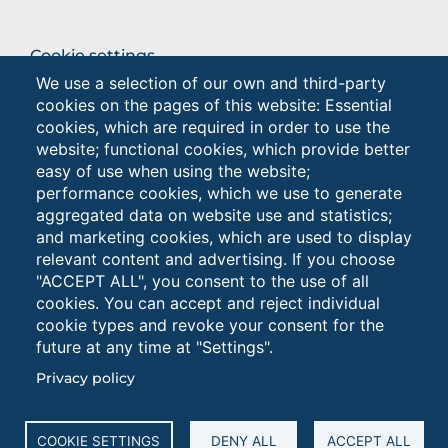
BROWSE
Cookie settings
THE
We use a selection of our own and third-party
Privacy - Studenti
SECTION
cookies on the pages of this website: Essential
Privacy
cookies, which are required in order to use the
website; functional cookies, which provide better
easy of use when using the website;
Browse
performance cookies, which we use to generate
the
aggregated data on website use and statistics;
section
and marketing cookies, which are used to display
relevant content and advertising. If you choose
"ACCEPT ALL", you consent to the use of all
cookies. You can accept and reject individual
cookie types and revoke your consent for the
future at any time at "Settings".
Università degli Studi di Foggia • Via A.Gramsci 89/91 •
Privacy policy
Codice fiscale: 94045260711 • Partita IVA: 03016180717
PEC: protocollo@cert.unifg.it • Webmaster:
servizioweb@unifg.it
COOKIE SETTINGS
DENY ALL
ACCEPT ALL
Cookies