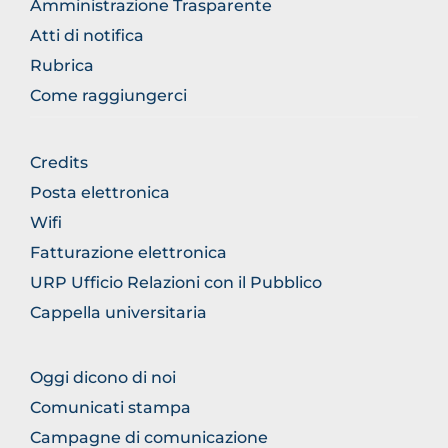
Amministrazione Trasparente
Atti di notifica
Rubrica
Come raggiungerci
BROWSE
Credits
THE
Posta elettronica
SECTION
Wifi
Fatturazione elettronica
URP Ufficio Relazioni con il Pubblico
Cappella universitaria
BROWSE
Oggi dicono di noi
THE
Comunicati stampa
SECTION
Campagne di comunicazione