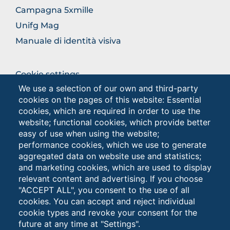
Campagna 5xmille
Unifg Mag
Manuale di identità visiva
BROWSE
Cookie settings
THE
We use a selection of our own and third-party
Privacy - Studenti
SECTION
cookies on the pages of this website: Essential
Privacy
cookies, which are required in order to use the
website; functional cookies, which provide better
easy of use when using the website;
Browse
performance cookies, which we use to generate
the
aggregated data on website use and statistics;
section
and marketing cookies, which are used to display
relevant content and advertising. If you choose
"ACCEPT ALL", you consent to the use of all
cookies. You can accept and reject individual
cookie types and revoke your consent for the
future at any time at "Settings".