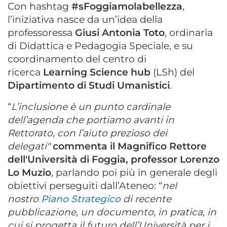
Con hashtag
#sFoggiamolabellezza
,
l’iniziativa nasce da un’idea della
professoressa
Giusi Antonia Toto
, ordinaria
di Didattica e Pedagogia Speciale, e su
coordinamento del centro di
ricerca
Learning Science hub
(LSh) del
Dipartimento di Studi Umanistici
.
“
L’inclusione è un punto cardinale
dell’agenda che portiamo avanti in
Rettorato, con l’aiuto prezioso dei
delegati"
commenta il Magnifico Rettore
dell'Università di Foggia, professor Lorenzo
Lo Muzio
, parlando poi più in generale degli
obiettivi perseguiti dall’Ateneo: “
nel
nostro
Piano Strategico
di recente
pubblicazione, un documento, in pratica, in
cui si progetta il futuro dell’Università per i